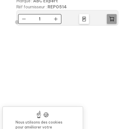
Marque :
ABC Expert
M
Réf fournisseur :
REP0514
R
Nous utilisons des cookies
pour améliorer votre