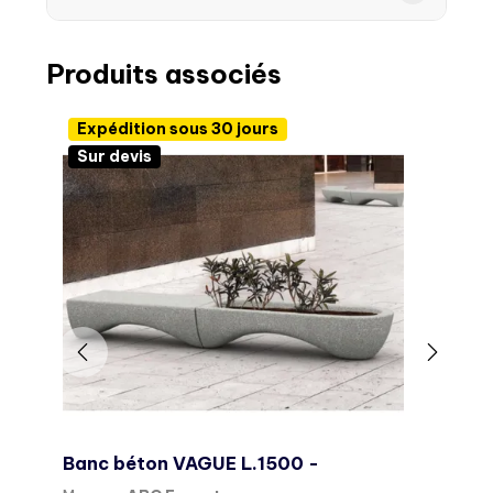
Produits associés
Expédition sous 30 jours
Sur devis
Banc béton VAGUE L.1500 -
B