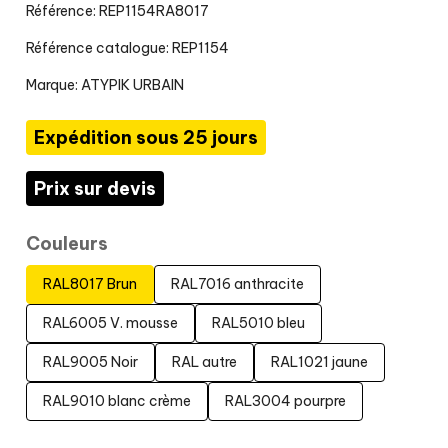
Référence: REP1154RA8017
Référence catalogue: REP1154
Marque:
ATYPIK URBAIN
Expédition sous 25 jours
Prix sur devis
Couleurs
RAL8017 Brun
RAL7016 anthracite
RAL6005 V. mousse
RAL5010 bleu
RAL9005 Noir
RAL autre
RAL1021 jaune
RAL9010 blanc crème
RAL3004 pourpre