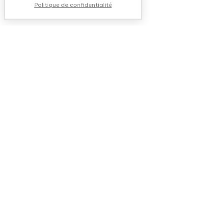
Politique de confidentialité
NOUS CONTACTER
QUESTIONS FRÉQUENTES
QUI SOMMES-NOUS ?