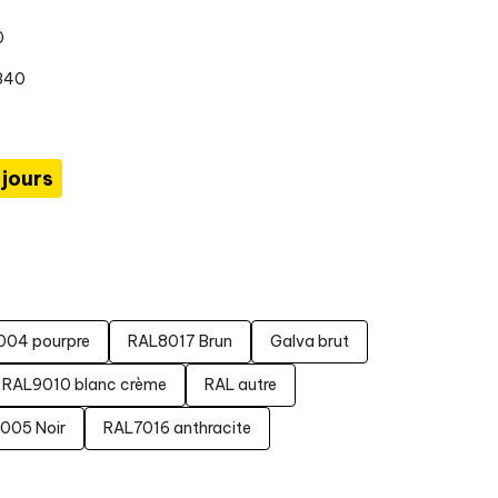
0
1340
 jours
004 pourpre
RAL8017 Brun
Galva brut
RAL9010 blanc crème
RAL autre
005 Noir
RAL7016 anthracite