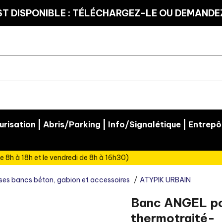
T DISPONIBLE : TÉLÉCHARGEZ-LE OU DEMANDEZ
|
|
|
risation
Abris/Parking
Info/Signalétique
Entrepô
e 8h à 18h et le vendredi de 8h à 16h30)
ses bancs béton, gabion et accessoires
ATYPIK URBAIN
Banc ANGEL po
thermotraité-