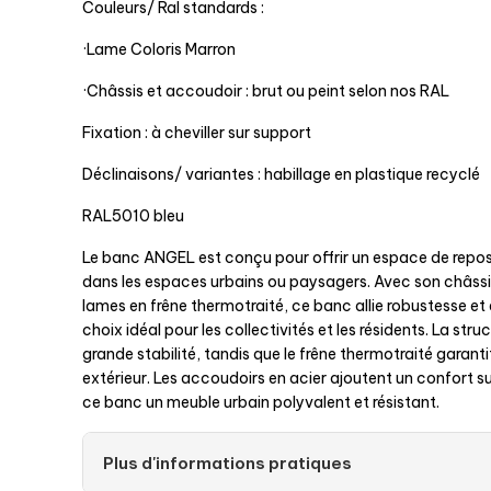
Couleurs/ Ral standards :
·Lame Coloris Marron
·Châssis et accoudoir : brut ou peint selon nos RAL
Fixation : à cheviller sur support
Déclinaisons/ variantes : habillage en plastique recyclé
RAL5010 bleu
Le banc ANGEL est conçu pour offrir un espace de repos
dans les espaces urbains ou paysagers. Avec son châssis
lames en frêne thermotraité, ce banc allie robustesse et e
choix idéal pour les collectivités et les résidents. La stru
grande stabilité, tandis que le frêne thermotraité garanti
extérieur. Les accoudoirs en acier ajoutent un confort s
ce banc un meuble urbain polyvalent et résistant.
Plus d'informations pratiques