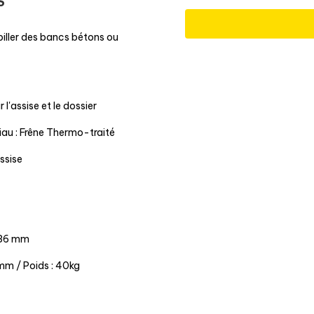
S
biller des bancs bétons ou
l'assise et le dossier
iau : Frêne Thermo-traité
ssise
536 mm
 mm / Poids : 40kg