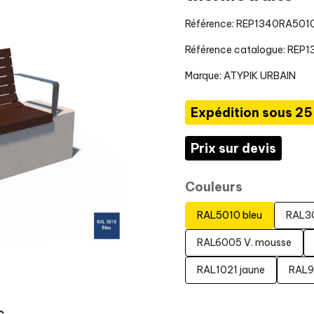
Référence: REP1340RA501
Référence catalogue: REP
Marque:
ATYPIK URBAIN
Expédition sous 25
Prix sur devis
Couleurs
RAL5010 bleu
RAL3
RAL6005 V. mousse
RAL1021 jaune
RAL9