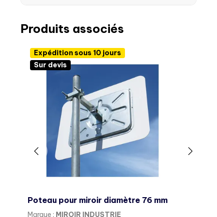
Produits associés
Expédition sous 10 jours
Sur devis
Poteau pour miroir diamètre 76 mm
S
Marque :
MIROIR INDUSTRIE
M