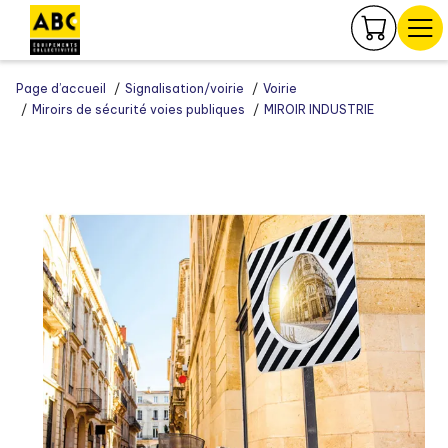
Panneau de gestion des cookies
Page d’accueil
Signalisation/voirie
Voirie
Miroirs de sécurité voies publiques
MIROIR INDUSTRIE