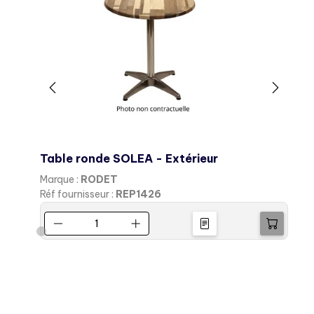
Table ronde SOLEA - Extérieur
C
Marque :
RODET
M
Réf fournisseur :
REP1426
R