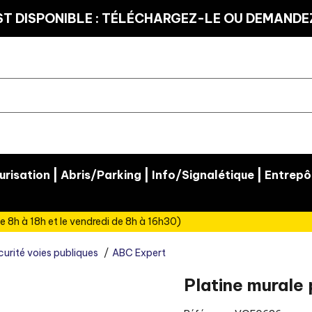
T DISPONIBLE : TÉLÉCHARGEZ-LE OU DEMANDEZ
|
|
|
risation
Abris/Parking
Info/Signalétique
Entrepô
e 8h à 18h et le vendredi de 8h à 16h30)
écurité voies publiques
ABC Expert
Platine murale 