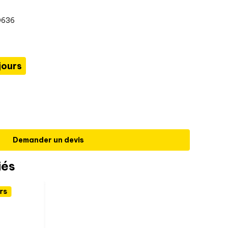
0636
jours
Demander un devis
iés
rs