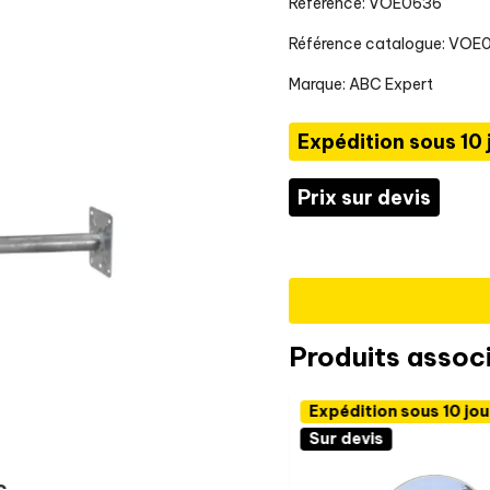
Référence: VOE0636
Référence catalogue: VOE
Marque:
ABC Expert
Expédition sous 10 
Prix sur devis
Produits assoc
Expédition sous 10 jou
Sur devis