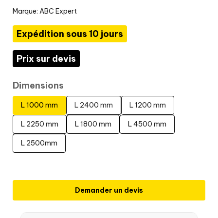
Marque:
ABC Expert
Expédition sous 10 jours
Prix sur devis
Dimensions
L 1000 mm
L 2400 mm
L 1200 mm
L 2250 mm
L 1800 mm
L 4500 mm
L 2500mm
Demander un devis