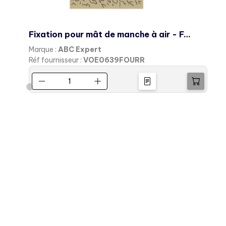
Fixation pour mât de manche à air - Fourreau
Marque :
ABC Expert
M
Réf fournisseur :
VOE0639FOURR
R