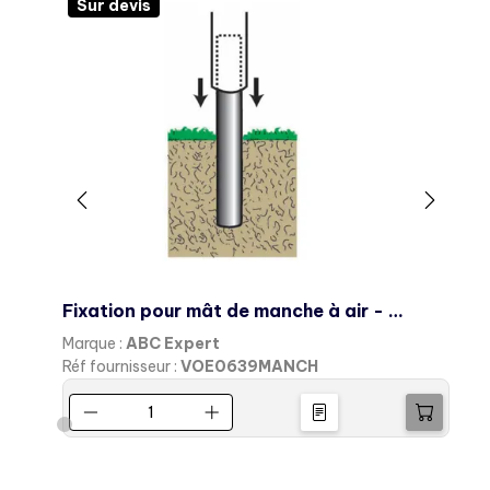
Sur devis
Fixation pour mât de manche à air - Manchon
Marque :
ABC Expert
M
Réf fournisseur :
VOE0639MANCH
R