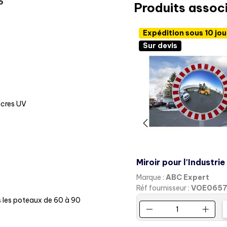
S
Produits assoc
Expédition sous 10 jou
Sur devis
ncres UV
Marque :
ABC Expert
Réf fournisseur :
VOE065
ous les poteaux de 60 à 90