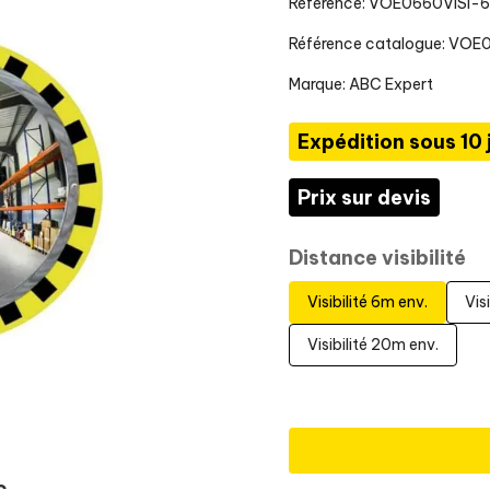
Référence: VOE0660VISI-6
Référence catalogue: VOE
Marque:
ABC Expert
Expédition sous 10 
Prix sur devis
Distance visibilité
Visibilité 6m env.
Vis
Visibilité 20m env.