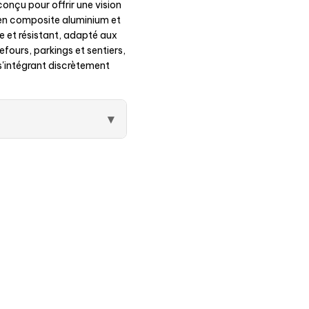
 conçu pour offrir une vision
 en composite aluminium et
e et résistant, adapté aux
fours, parkings et sentiers,
en s'intégrant discrètement
▾