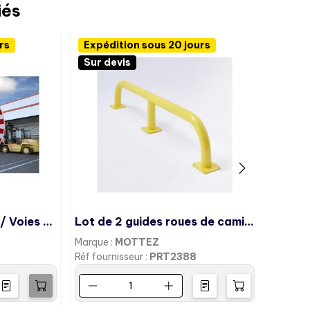
iés
rs
Expédition sous 20 jours
Expéd
Sur devis
Sur d
Miroir pour l'Industrie / Voies privées
Lot de 2 guides roues de camion
Marque :
MOTTEZ
Marque 
7
Réf fournisseur :
PRT2388
Réf four