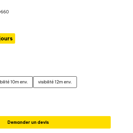
0660
jours
ibilité 10m env.
visibilité 12m env.
Demander un devis