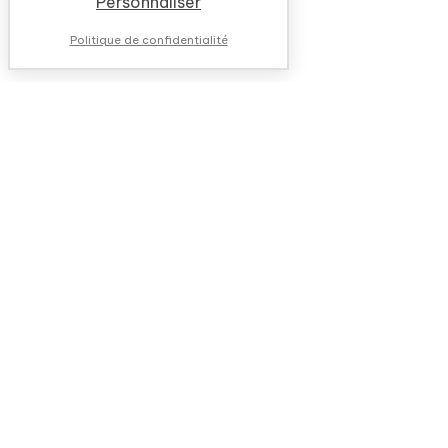
Personnaliser
Politique de confidentialité
NOUS CONTACTER
QUESTIONS FRÉQUENTES
QUI SOMMES-NOUS ?