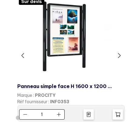
Sur devis
Panneau simple face H 1600 x 1200 mm
Marque :
PROCITY
M
Réf fournisseur :
INF0353
R