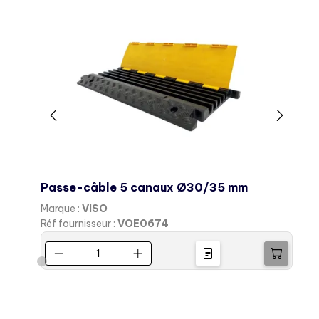
Passe-câble 5 canaux Ø30/35 mm
Marque :
VISO
M
Réf fournisseur :
VOE0674
R