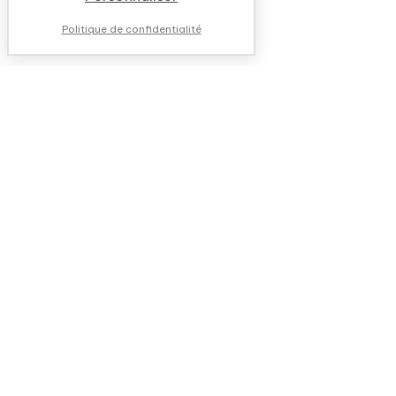
Politique de confidentialité
NOUS CONTACTER
QUESTIONS FRÉQUENTES
QUI SOMMES-NOUS ?