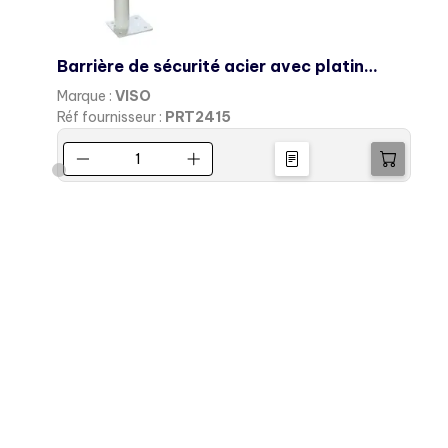
Barrière de sécurité acier avec platine - rouge/blanc
Marque :
VISO
M
Réf fournisseur :
PRT2415
R