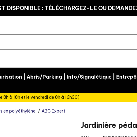
T DISPONIBLE : TÉLÉCHARGEZ-LE OU DEMANDEZ
|
|
|
risation
Abris/Parking
Info/Signalétique
Entrepô
e 8h à 18h et le vendredi de 8h à 16h30)
es en polyéthylène
ABC Expert
Jardinière péd