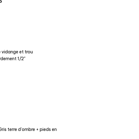
S
 vidange et trou
rdement 1/2"
ris terre d'ombre + pieds en