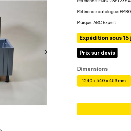
Référence: EMB078512X5X
Référence catalogue: EMB
Marque:
ABC Expert
Expédition sous 15 
Prix sur devis
Dimensions
1240 x 540 x 453 mm