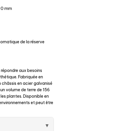
e 10 mm
tomatique de la réserve
 répondre aux besoins
sthétique. Fabriquée en
 châssis en acier galvanisé
 un volume de terre de 156
r les plantes. Disponible en
 environnements et peut être
▾