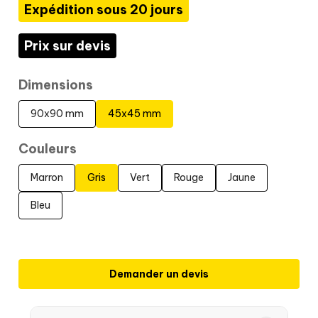
Expédition sous 20 jours
Prix sur devis
Dimensions
90x90 mm
45x45 mm
Couleurs
Marron
Gris
Vert
Rouge
Jaune
Bleu
Demander un devis