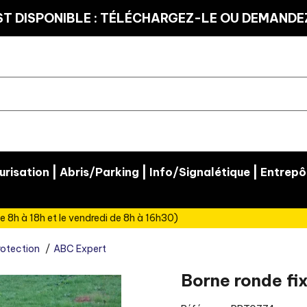
T DISPONIBLE : TÉLÉCHARGEZ-LE OU DEMANDEZ
|
|
|
risation
Abris/Parking
Info/Signalétique
Entrepô
e 8h à 18h et le vendredi de 8h à 16h30)
rotection
ABC Expert
Borne ronde fi