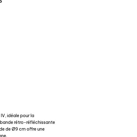
S
IV, idéale pour la
 bande rétro-réfléchissante
nde de Ø9 cm offre une
nne.