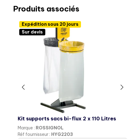
Produits associés
Expédition sous 20 jours
Sur devis
Kit supports sacs bi-flux 2 x 110 Litres
K
Marque :
ROSSIGNOL
M
Réf fournisseur :
HYG2203
R