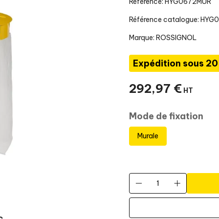
Référence: HYG0672MUR
Référence catalogue: HYG
Marque:
ROSSIGNOL
Expédition sous 20
292
,
97
€
HT
Mode de fixation
Murale