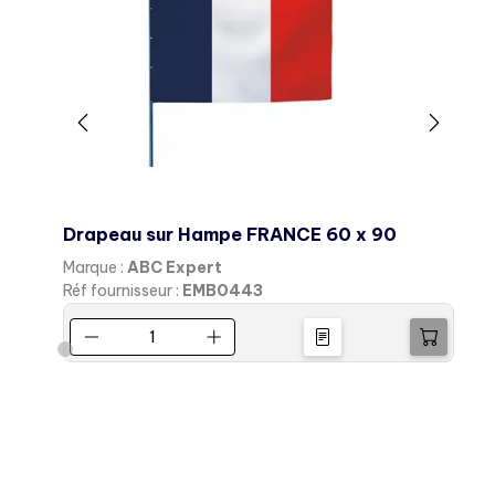
Drapeau sur Hampe FRANCE 60 x 90
M
Marque :
ABC Expert
M
Réf fournisseur :
EMB0443
R