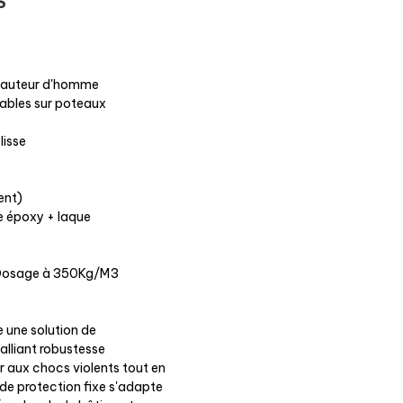
S
 hauteur d'homme
ables sur poteaux
lisse
ent)
e époxy + laque
m - Dosage à 350Kg/M3
e une solution de
alliant robustesse
er aux chocs violents tout en
de protection fixe s'adapte