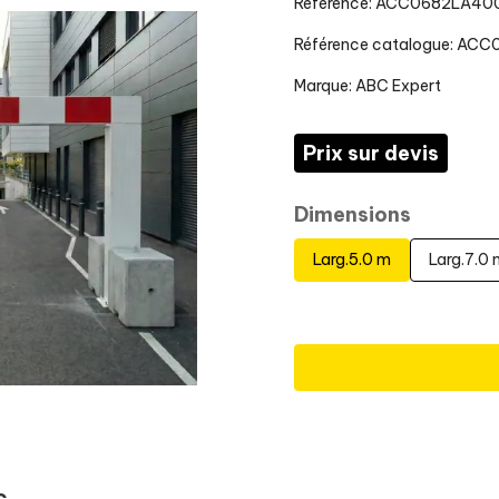
Référence: ACC0682LA40
Référence catalogue: ACC
Marque:
ABC Expert
Prix sur devis
Dimensions
Larg.5.0 m
Larg.7.0 