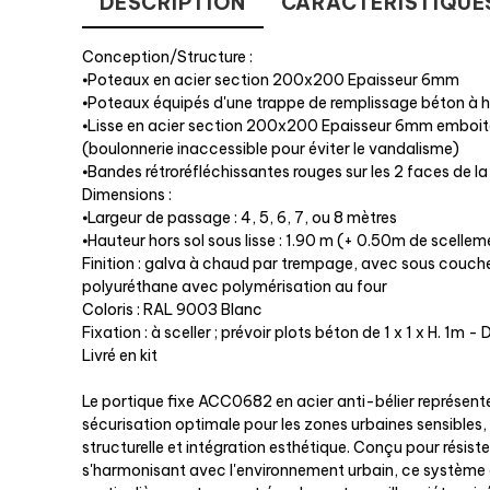
DESCRIPTION
CARACTÉRISTIQUE
Conception/Structure :
⦁Poteaux en acier section 200x200 Epaisseur 6mm
⦁Poteaux équipés d'une trappe de remplissage béton à
⦁Lisse en acier section 200x200 Epaisseur 6mm emboit
(boulonnerie inaccessible pour éviter le vandalisme)
⦁Bandes rétroréfléchissantes rouges sur les 2 faces de la 
Dimensions :
⦁Largeur de passage : 4, 5, 6, 7, ou 8 mètres
⦁Hauteur hors sol sous lisse : 1.90 m (+ 0.50m de scellem
Finition : galva à chaud par trempage, avec sous couch
polyuréthane avec polymérisation au four
Coloris : RAL 9003 Blanc
Fixation : à sceller ; prévoir plots béton de 1 x 1 x H. 1
Livré en kit
Le portique fixe ACC0682 en acier anti-bélier représent
sécurisation optimale pour les zones urbaines sensibles, 
structurelle et intégration esthétique. Conçu pour résist
s'harmonisant avec l'environnement urbain, ce système 