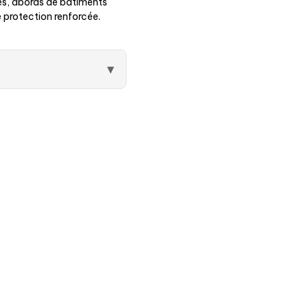
sés, abords de bâtiments
 protection renforcée.
▾