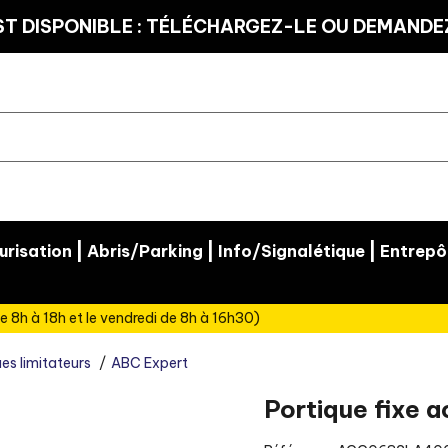
T DISPONIBLE : TÉLÉCHARGEZ-LE OU DEMANDEZ
|
|
|
risation
Abris/Parking
Info/Signalétique
Entrepô
e 8h à 18h et le vendredi de 8h à 16h30)
es limitateurs
ABC Expert
Portique fixe a