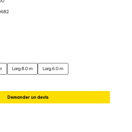
00
0682
m
Larg.8.0 m
Larg.6.0 m
Demander un devis