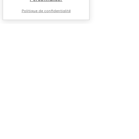
Politique de confidentialité
NOUS CONTACTER
QUESTIONS FRÉQUENTES
QUI SOMMES-NOUS ?